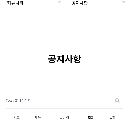
커뮤니티
공지사항
공지사항
Total 0건
1 페이지
번호
제목
글쓴이
조회
날짜