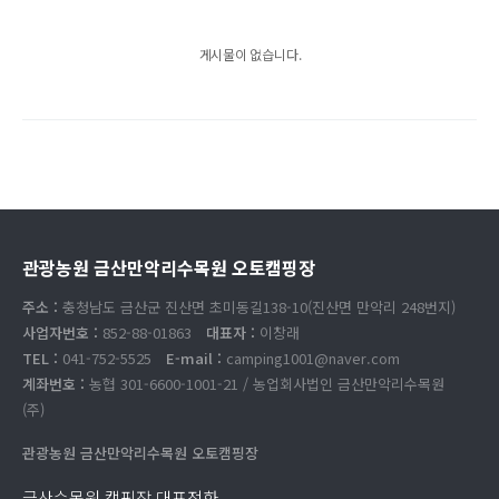
게시물이 없습니다.
관광농원 금산만악리수목원 오토캠핑장
주소 :
충청남도 금산군 진산면 초미동길138-10(진산면 만악리 248번지)
사업자번호 :
852-88-01863
대표자 :
이창래
TEL :
041-752-5525
E-mail :
camping1001@naver.com
계좌번호 :
농협 301-6600-1001-21 / 농업회사법인 금산만악리수목원
(주)
관광농원 금산만악리수목원 오토캠핑장
금산수목원 캠핑장 대표전화