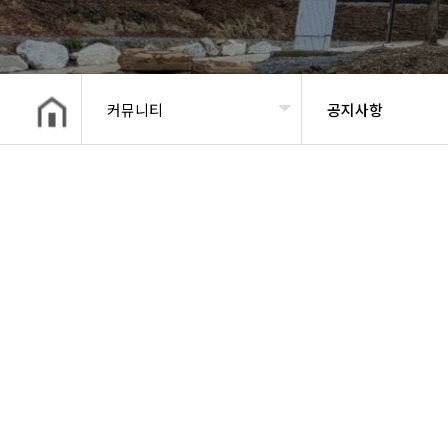
커뮤니티
공지사항