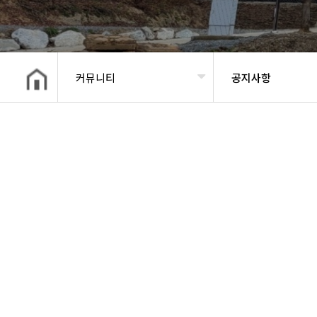
커뮤니티
공지사항