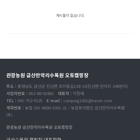
게시물이 없습니다.
관광농원 금산만악리수목원 오토캠핑장
주소 :
충청남도 금산군 진산면 초미동길138-10(진산면 만악리 248번지)
사업자번호 :
852-88-01863
대표자 :
이창래
TEL :
041-752-5525
E-mail :
camping1001@naver.com
계좌번호 :
농협 301-6600-1001-21 / 농업회사법인 금산만악리수목원
(주)
관광농원 금산만악리수목원 오토캠핑장
금산수목원 캠핑장 대표전화