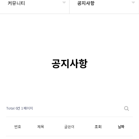
커뮤니티
공지사항
공지사항
Total 0건
1 페이지
번호
제목
글쓴이
조회
날짜