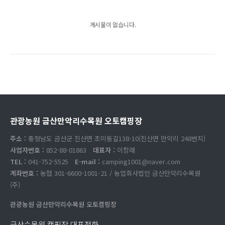
게시물이 없습니다.
관광농원 금산만악리수목원 오토캠핑장
주소 :
충청남도 금산군 진산면 초미동길138-10(진산면 만악리 248번지)
사업자번호 :
852-88-01863
대표자 :
이창래
TEL :
041-752-5525
E-mail :
camping1001@naver.com
계좌번호 :
농협 301-6600-1001-21 / 농업회사법인 금산만악리수목원
(주)
관광농원 금산만악리수목원 오토캠핑장
금산수목원 캠핑장 대표전화