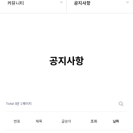
커뮤니티
공지사항
공지사항
Total 0건
1 페이지
번호
제목
글쓴이
조회
날짜