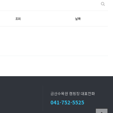
조회
날짜
금산수목원 캠핑장 대표전화
041-752-5525