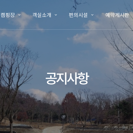
 캠핑장
객실소개
편의시설
예약게시판
공지사항