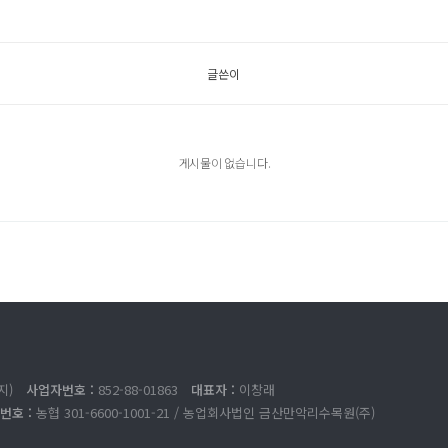
글쓴이
게시물이 없습니다.
지)
사업자번호 :
852-88-01863
대표자 :
이창래
번호 :
농협 301-6600-1001-21 / 농업회사법인 금산만악리수목원(주)