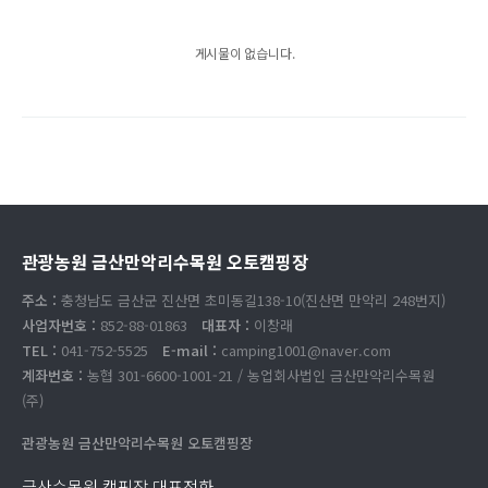
게시물이 없습니다.
관광농원 금산만악리수목원 오토캠핑장
주소 :
충청남도 금산군 진산면 초미동길138-10(진산면 만악리 248번지)
사업자번호 :
852-88-01863
대표자 :
이창래
TEL :
041-752-5525
E-mail :
camping1001@naver.com
계좌번호 :
농협 301-6600-1001-21 / 농업회사법인 금산만악리수목원
(주)
관광농원 금산만악리수목원 오토캠핑장
금산수목원 캠핑장 대표전화