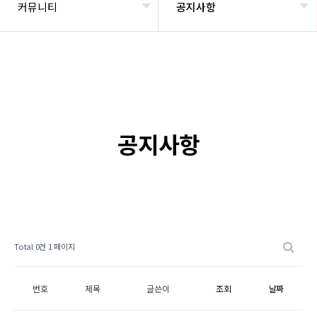
커뮤니티
공지사항
공지사항
Total 0건
1 페이지
번호
제목
글쓴이
조회
날짜