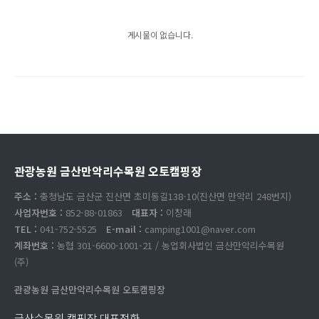
게시물이 없습니다.
관광농원 금산만악리수목원 오토캠핑장
주소 :
충청남도 금산군 진산면 초미동길138-10(진산면 만악리 248번지)
사업자번호 :
852-88-01863
대표자 :
이창래
TEL :
041-752-5525
E-mail :
camping1001@naver.com
계좌번호 :
농협 301-6600-1001-21 / 농업회사법인 금산만악리수목원
(주)
관광농원 금산만악리수목원 오토캠핑장
금산수목원 캠핑장 대표전화