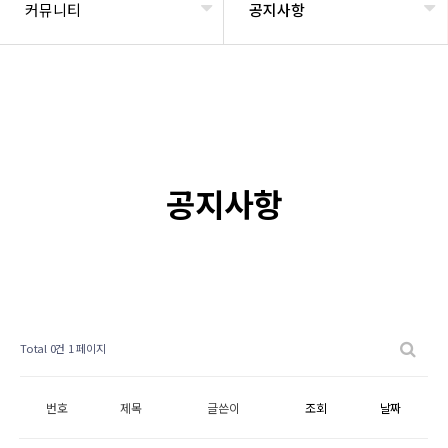
커뮤니티
공지사항
공지사항
Total 0건
1 페이지
번호
제목
글쓴이
조회
날짜