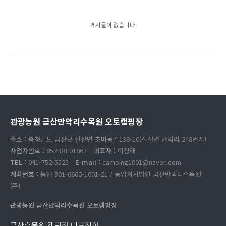
게시물이 없습니다.
관광농원 금산만악리수목원 오토캠핑장
주소 :
충청남도 금산군 진산면 초미동길138-10(진산면 만악리 248번지)
사업자번호 :
852-88-01863
대표자 :
이창래
TEL :
041-752-5525
E-mail :
camping1001@naver.com
계좌번호 :
농협 301-6600-1001-21 / 농업회사법인 금산만악리수목원
(주)
관광농원 금산만악리수목원 오토캠핑장
금산수목원 캠핑장 대표전화