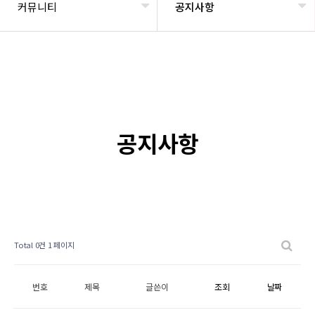
커뮤니티
공지사항
공지사항
Total 0건
1 페이지
번호
제목
글쓴이
조회
날짜