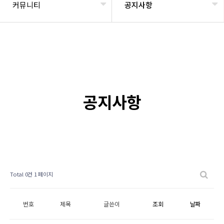
커뮤니티
공지사항
공지사항
Total 0건
1 페이지
번호
제목
글쓴이
조회
날짜