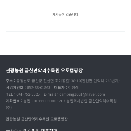
게시물이 없습니다.
관광농원 금산만악리수목원 오토캠핑장
주소 :
충청남도 금산군 진산면 초미동길138-10(진산면 만악리 248번지)
사업자번호 :
852-88-01863
대표자 :
이창래
TEL :
041-752-5525
E-mail :
camping1001@naver.com
계좌번호 :
농협 301-6600-1001-21 / 농업회사법인 금산만악리수목원
(주)
관광농원 금산만악리수목원 오토캠핑장
금산수목원 캠핑장 대표전화