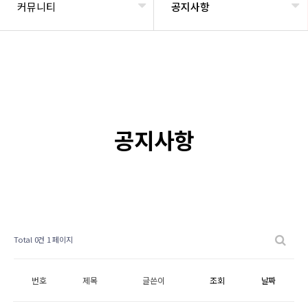
커뮤니티
공지사항
공지사항
Total 0건
1 페이지
번호
제목
글쓴이
조회
날짜