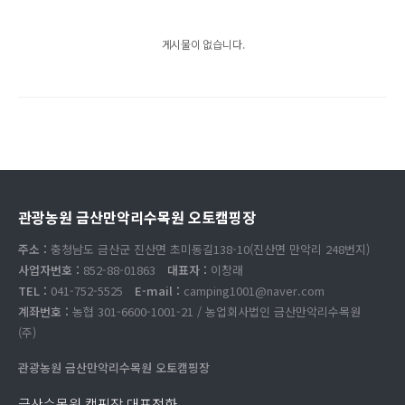
게시물이 없습니다.
관광농원 금산만악리수목원 오토캠핑장
주소 :
충청남도 금산군 진산면 초미동길138-10(진산면 만악리 248번지)
사업자번호 :
852-88-01863
대표자 :
이창래
TEL :
041-752-5525
E-mail :
camping1001@naver.com
계좌번호 :
농협 301-6600-1001-21 / 농업회사법인 금산만악리수목원
(주)
관광농원 금산만악리수목원 오토캠핑장
금산수목원 캠핑장 대표전화