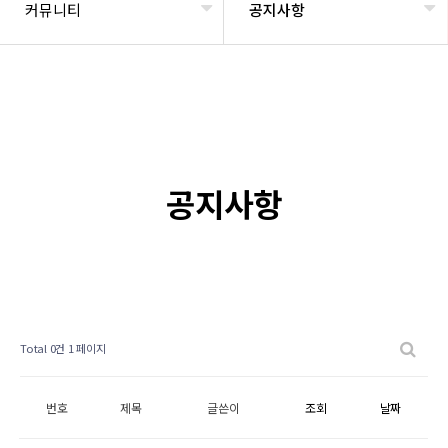
커뮤니티
공지사항
공지사항
Total 0건
1 페이지
번호
제목
글쓴이
조회
날짜