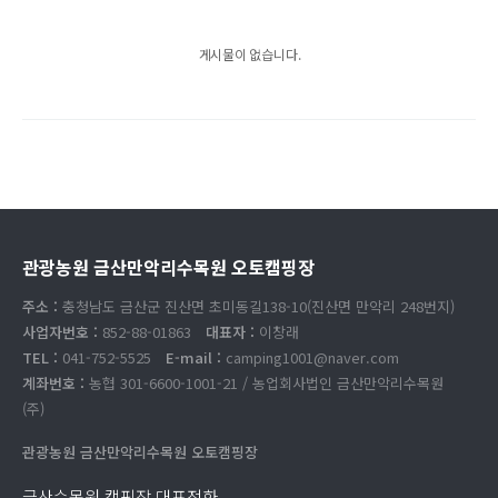
게시물이 없습니다.
관광농원 금산만악리수목원 오토캠핑장
주소 :
충청남도 금산군 진산면 초미동길138-10(진산면 만악리 248번지)
사업자번호 :
852-88-01863
대표자 :
이창래
TEL :
041-752-5525
E-mail :
camping1001@naver.com
계좌번호 :
농협 301-6600-1001-21 / 농업회사법인 금산만악리수목원
(주)
관광농원 금산만악리수목원 오토캠핑장
금산수목원 캠핑장 대표전화