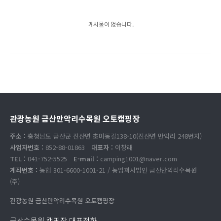
게시물이 없습니다.
관광농원 금산만악리수목원 오토캠핑장
주소 :
충청남도 금산군 진산면 초미동길138-10(진산면 만악리 248번지)
사업자번호 :
852-88-01863
대표자 :
이창래
TEL :
041-752-5525
E-mail :
camping1001@naver.com
계좌번호 :
농협 301-6600-1001-21 / 농업회사법인 금산만악리수목원
(주)
관광농원 금산만악리수목원 오토캠핑장
금산수목원 캠핑장 대표전화