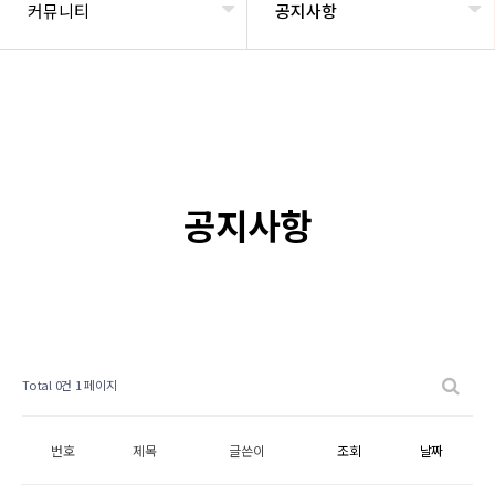
커뮤니티
공지사항
공지사항
Total 0건
1 페이지
번호
제목
글쓴이
조회
날짜