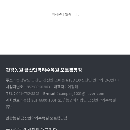
게시물이 없습니다.
관광농원 금산만악리수목원 오토캠핑장
주소 :
충청남도 금산군 진산면 초미동길138-10(진산면 만악리 248번지)
사업자번호 :
852-88-01863
대표자 :
이창래
TEL :
041-752-5525
E-mail :
camping1001@naver.com
계좌번호 :
농협 301-6600-1001-21 / 농업회사법인 금산만악리수목원
(주)
관광농원 금산만악리수목원 오토캠핑장
금산수목원 캠핑장 대표전화