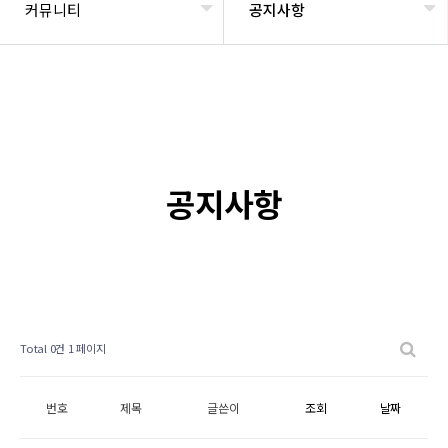
커뮤니티
공지사항
공지사항
Total 0건
1 페이지
번호
제목
글쓴이
조회
날짜