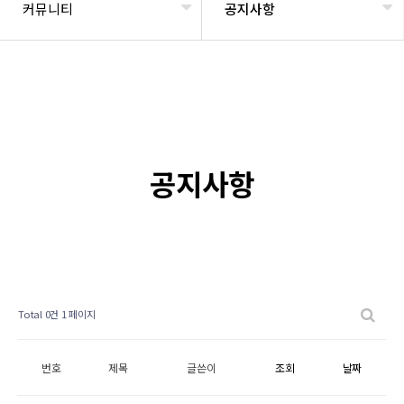
커뮤니티
공지사항
공지사항
Total 0건
1 페이지
번호
제목
글쓴이
조회
날짜