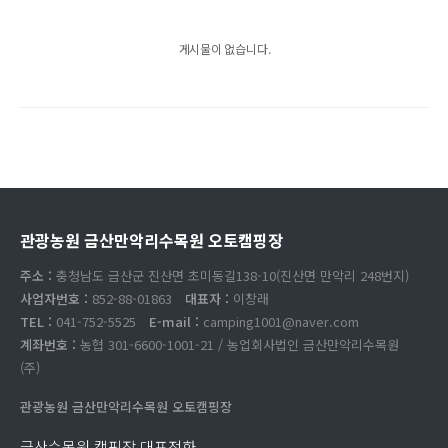
게시물이 없습니다.
관광농원 금산만악리수목원 오토캠핑장
주소 :
충청남도 금산군 진산면 초미동길138-10(진산면 만악리 248번지)
사업자번호 :
852-88-01863
대표자 :
이창래
TEL :
041-752-5525
E-mail :
camping1001@naver.com
계좌번호 :
농협 301-6600-1001-21 / 농업회사법인 금산만악리수목원
(주)
관광농원 금산만악리수목원 오토캠핑장
금산수목원 캠핑장 대표전화