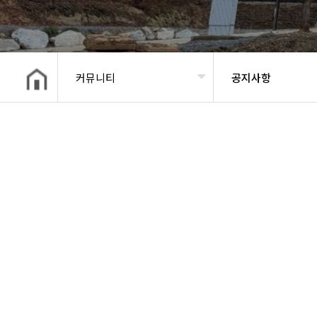
커뮤니티
공지사항