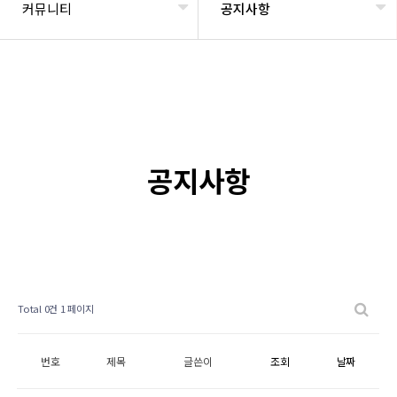
커뮤니티
공지사항
공지사항
Total 0건
1 페이지
번호
제목
글쓴이
조회
날짜