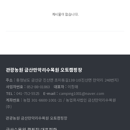
게시물이 없습니다.
관광농원 금산만악리수목원 오토캠핑장
주소 :
충청남도 금산군 진산면 초미동길138-10(진산면 만악리 248번지)
사업자번호 :
852-88-01863
대표자 :
이창래
TEL :
041-752-5525
E-mail :
camping1001@naver.com
계좌번호 :
농협 301-6600-1001-21 / 농업회사법인 금산만악리수목원
(주)
관광농원 금산만악리수목원 오토캠핑장
금산수목원 캠핑장 대표전화