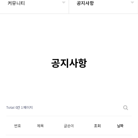
커뮤니티
공지사항
공지사항
Total 0건
1 페이지
번호
제목
글쓴이
조회
날짜