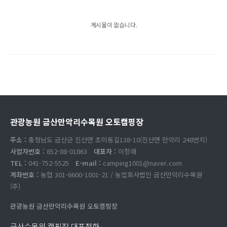
게시물이 없습니다.
관광농원 금산만악리수목원 오토캠핑장
주소 :
충청남도 금산군 진산면 초미동길138-10(진산면 만악리 248번지)
사업자번호 :
852-88-01863
대표자 :
이창래
TEL :
041-752-5525
E-mail :
camping1001@naver.com
계좌번호 :
농협 301-6600-1001-21 / 농업회사법인 금산만악리수목원
(주)
관광농원 금산만악리수목원 오토캠핑장
금산수목원 캠핑장 대표전화