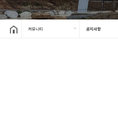
커뮤니티
공지사항