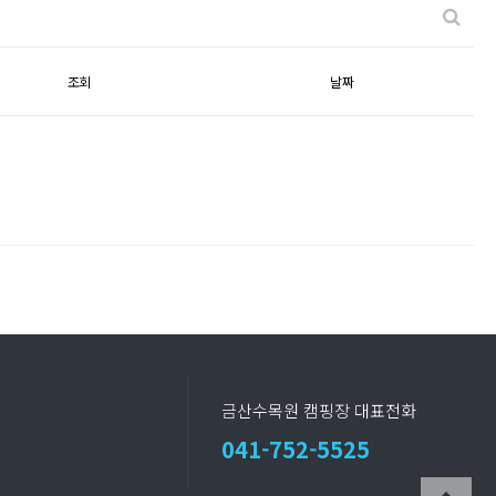
조회
날짜
금산수목원 캠핑장 대표전화
041-752-5525