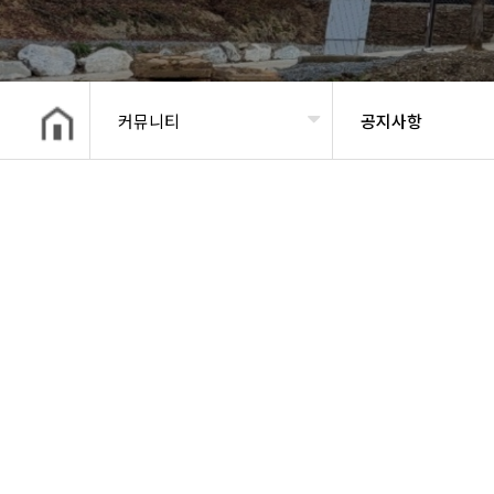
커뮤니티
공지사항