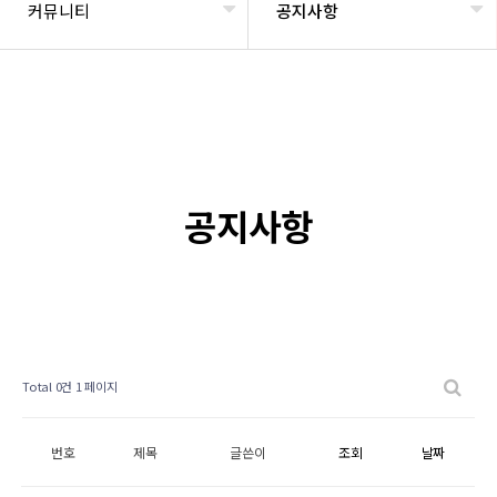
커뮤니티
공지사항
공지사항
Total 0건
1 페이지
번호
제목
글쓴이
조회
날짜