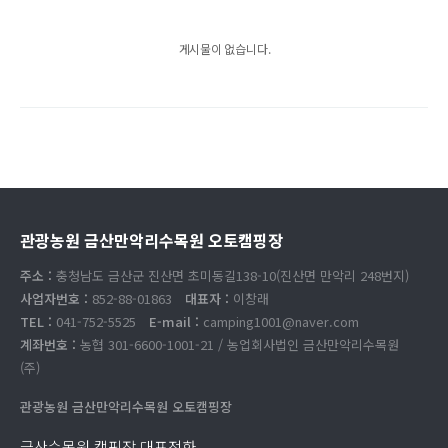
게시물이 없습니다.
관광농원 금산만악리수목원 오토캠핑장
주소 :
충청남도 금산군 진산면 초미동길138-10(진산면 만악리 248번지)
사업자번호 :
852-88-01863
대표자 :
이창래
TEL :
041-752-5525
E-mail :
camping1001@naver.com
계좌번호 :
농협 301-6600-1001-21 / 농업회사법인 금산만악리수목원
(주)
관광농원 금산만악리수목원 오토캠핑장
금산수목원 캠핑장 대표전화