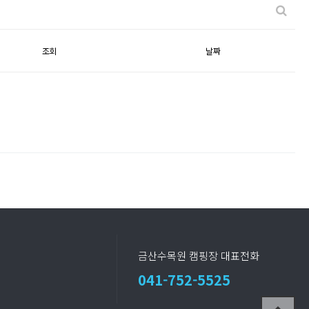
조회
날짜
금산수목원 캠핑장 대표전화
041-752-5525