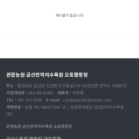
게시물이 없습니다.
관광농원 금산만악리수목원 오토캠핑장
주소 :
충청남도 금산군 진산면 초미동길138-10(진산면 만악리 248번지)
사업자번호 :
852-88-01863
대표자 :
이창래
TEL :
041-752-5525
E-mail :
camping1001@naver.com
계좌번호 :
농협 301-6600-1001-21 / 농업회사법인 금산만악리수목원
(주)
관광농원 금산만악리수목원 오토캠핑장
금산수목원 캠핑장 대표전화