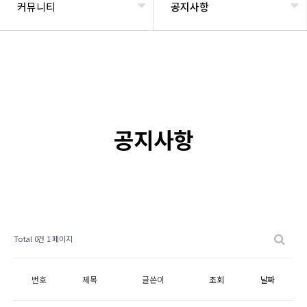
커뮤니티
공지사항
공지사항
Total 0건
1 페이지
번호
제목
글쓴이
조회
날짜