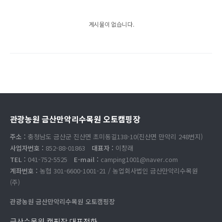
게시물이 없습니다.
관광농원 금산만악리수목원 오토캠핑장
주소 :
충청남도 금산군 진산면 초미동길138-10(진산면 만악리 248번지)
사업자번호 :
852-88-01863
대표자 :
이창래
TEL :
041-752-5525
E-mail :
camping1001@naver.com
계좌번호 :
농협 301-6600-1001-21 / 농업회사법인 금산만악리수목원
(주)
관광농원 금산만악리수목원 오토캠핑장
금산수목원 캠핑장 대표전화