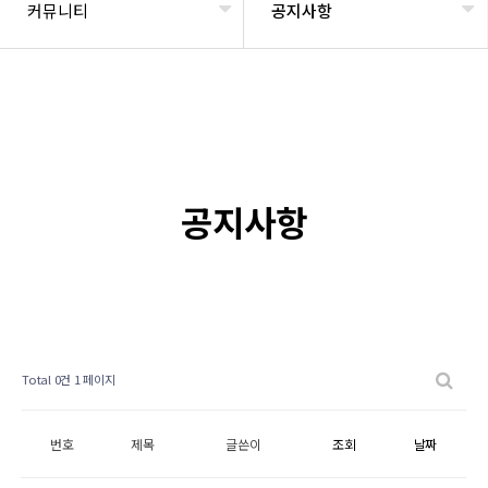
커뮤니티
공지사항
공지사항
Total 0건
1 페이지
번호
제목
글쓴이
조회
날짜