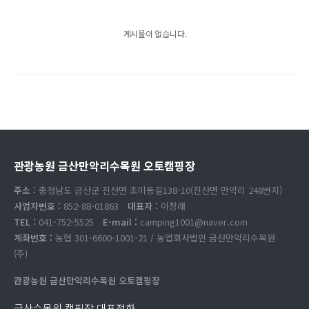
게시물이 없습니다.
관광농원 금산만악리수목원 오토캠핑장
주소 :
충청남도 금산군 진산면 초미동길138-10(진산면 만악리 248번지)
사업자번호 :
852-88-01863
대표자 :
이창래
TEL :
041-752-5525
E-mail :
camping1001@naver.com
계좌번호 :
농협 301-6600-1001-21 / 농업회사법인 금산만악리수목원
(주)
관광농원 금산만악리수목원 오토캠핑장
금산수목원 캠핑장 대표전화