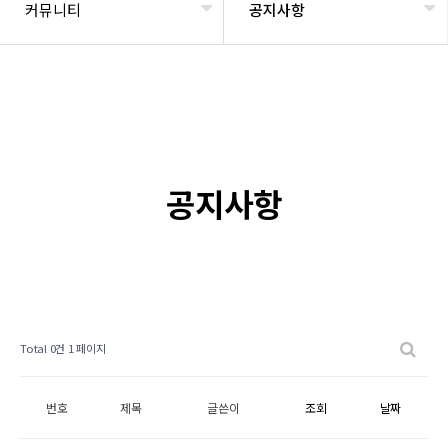
커뮤니티
공지사항
공지사항
Total 0건
1 페이지
번호
제목
글쓴이
조회
날짜