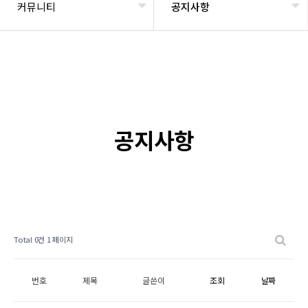
커뮤니티
공지사항
공지사항
Total 0건
1 페이지
번호
제목
글쓴이
조회
날짜