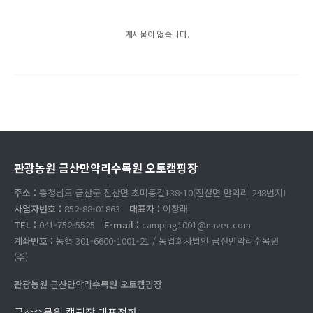
게시물이 없습니다.
관광농원 금산만악리수목원 오토캠핑장
주소 :
충청남도 금산군 진산면 초미동길138-10(진산면 만악리 248번지)
사업자번호 :
852-88-01863
대표자 :
이창래
TEL :
041-752-5525
E-mail :
camping1001@naver.com
계좌번호 :
농협 301-6600-1001-21 / 농업회사법인 금산만악리수목원
(주)
관광농원 금산만악리수목원 오토캠핑장
금산수목원 캠핑장 대표전화