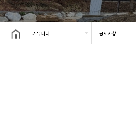
커뮤니티
공지사항