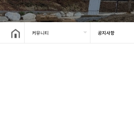
커뮤니티
공지사항