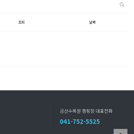
조회
날짜
금산수목원 캠핑장 대표전화
041-752-5525