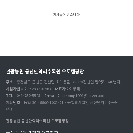
게시물이 없습니다.
관광농원 금산만악리수목원 오토캠핑장
주소 :
충청남도 금산군 진산면 초미동길138-10(진산면 만악리 248번지)
사업자번호 :
852-88-01863
대표자 :
이창래
TEL :
041-752-5525
E-mail :
camping1001@naver.com
계좌번호 :
농협 301-6600-1001-21 / 농업회사법인 금산만악리수목원
(주)
관광농원 금산만악리수목원 오토캠핑장
금산수목원 캠핑장 대표전화