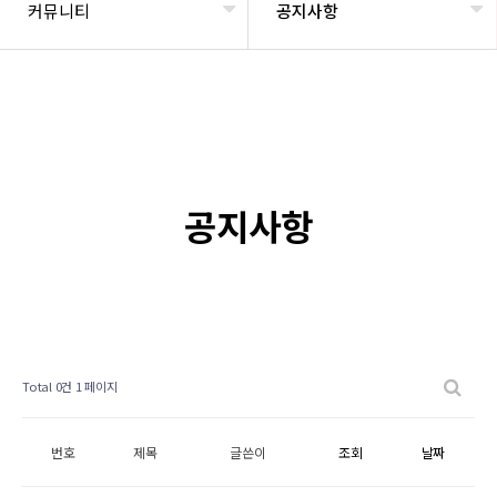
커뮤니티
공지사항
공지사항
Total 0건
1 페이지
번호
제목
글쓴이
조회
날짜