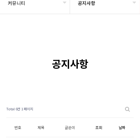
커뮤니티
공지사항
공지사항
Total 0건
1 페이지
번호
제목
글쓴이
조회
날짜