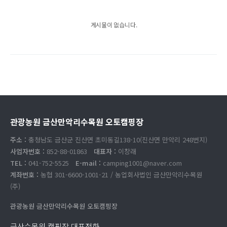
게시물이 없습니다.
관광농원 금산만악리수목원 오토캠핑장
주소 :
충청남도 금산군 진산면 초미동길138-10(진산면 만악리 248번지)
사업자번호 :
852-88-01863
대표자 :
이창래
TEL :
041-752-5525
E-mail :
camping1001@naver.com
계좌번호 :
농협 301-6600-1001-21 / 농업회사법인 금산만악리수목원
(주)
관광농원 금산만악리수목원 오토캠핑장
금산수목원 캠핑장 대표전화