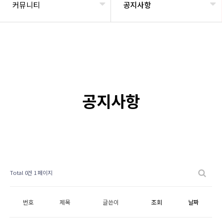
커뮤니티
공지사항
공지사항
Total 0건
1 페이지
번호
제목
글쓴이
조회
날짜