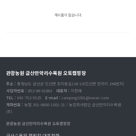
게시물이 없습니다.
관광농원 금산만악리수목원 오토캠핑장
주소 :
충청남도 금산군 진산면 초미동길138-10(진산면 만악리 248번지)
사업자번호 :
852-88-01863
대표자 :
이창래
TEL :
041-752-5525
E-mail :
camping1001@naver.com
계좌번호 :
농협 301-6600-1001-21 / 농업회사법인 금산만악리수목원
(주)
관광농원 금산만악리수목원 오토캠핑장
금산수목원 캠핑장 대표전화