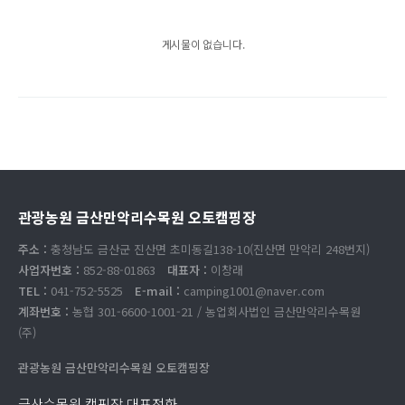
게시물이 없습니다.
관광농원 금산만악리수목원 오토캠핑장
주소 :
충청남도 금산군 진산면 초미동길138-10(진산면 만악리 248번지)
사업자번호 :
852-88-01863
대표자 :
이창래
TEL :
041-752-5525
E-mail :
camping1001@naver.com
계좌번호 :
농협 301-6600-1001-21 / 농업회사법인 금산만악리수목원
(주)
관광농원 금산만악리수목원 오토캠핑장
금산수목원 캠핑장 대표전화