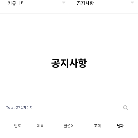
커뮤니티
공지사항
공지사항
Total 0건
1 페이지
번호
제목
글쓴이
조회
날짜