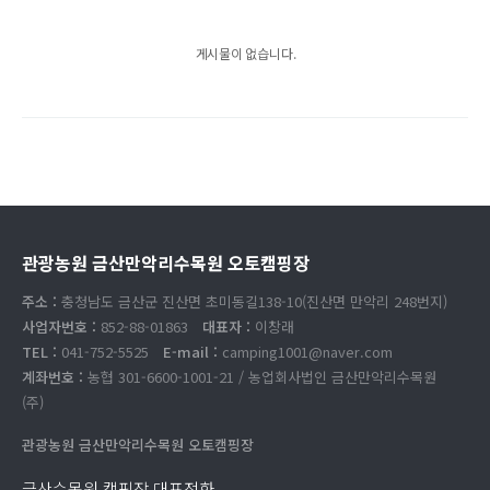
게시물이 없습니다.
관광농원 금산만악리수목원 오토캠핑장
주소 :
충청남도 금산군 진산면 초미동길138-10(진산면 만악리 248번지)
사업자번호 :
852-88-01863
대표자 :
이창래
TEL :
041-752-5525
E-mail :
camping1001@naver.com
계좌번호 :
농협 301-6600-1001-21 / 농업회사법인 금산만악리수목원
(주)
관광농원 금산만악리수목원 오토캠핑장
금산수목원 캠핑장 대표전화