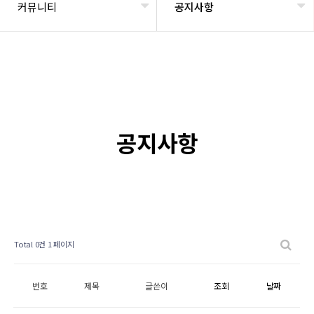
커뮤니티
공지사항
공지사항
Total 0건
1 페이지
번호
제목
글쓴이
조회
날짜