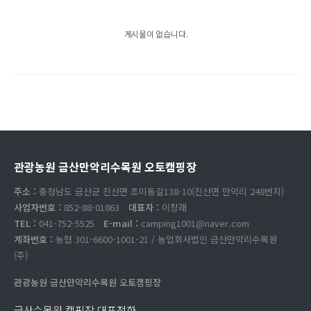
게시물이 없습니다.
관광농원 금산만악리수목원 오토캠핑장
주소 :
충청남도 금산군 진산면 초미동길138-10(진산면 만악리 248번지)
사업자번호 :
852-88-01863
대표자 :
이창래
TEL :
041-752-5525
E-mail :
camping1001@naver.com
계좌번호 :
농협 301-6600-1001-21 / 농업회사법인 금산만악리수목원
(주)
관광농원 금산만악리수목원 오토캠핑장
금산수목원 캠핑장 대표전화