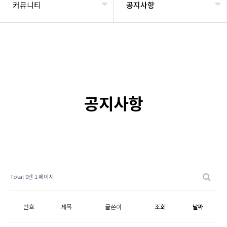
커뮤니티
공지사항
공지사항
Total 0건
1 페이지
번호
제목
글쓴이
조회
날짜