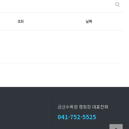
조회
날짜
금산수목원 캠핑장 대표전화
041-752-5525