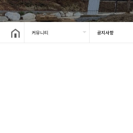
커뮤니티
공지사항