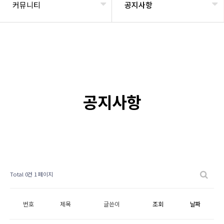
커뮤니티
공지사항
공지사항
Total 0건
1 페이지
번호
제목
글쓴이
조회
날짜