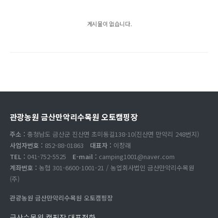
게시물이 없습니다.
관광농원 금산만악리수목원 오토캠핑장
주소 :
충청남도 금산군 진산면 초미동길138-10(진산면 만악리 248번지)
사업자번호 :
852-88-01863
대표자 :
이창래
TEL :
041-752-5525
E-mail :
camping1001@naver.com
계좌번호 :
농협 301-6600-1001-21 / 농업회사법인 금산만악리수목원
(주)
관광농원 금산만악리수목원 오토캠핑장
금산수목원 캠핑장 대표전화