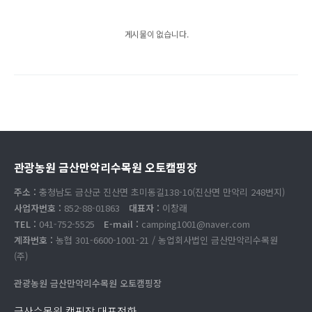
게시물이 없습니다.
관광농원 금산만악리수목원 오토캠핑장
주소 :
충청남도 금산군 진산면 초미동길138-10(진산면 만악리 248번지)
사업자번호 :
852-88-01863
대표자 :
이창래
TEL :
041-752-5525
E-mail :
camping1001@naver.com
계좌번호 :
농협 301-6600-1001-21 / 농업회사법인 금산만악리수목원
(주)
관광농원 금산만악리수목원 오토캠핑장
금산수목원 캠핑장 대표전화