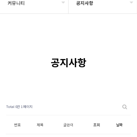
커뮤니티
공지사항
공지사항
Total 0건
1 페이지
번호
제목
글쓴이
조회
날짜