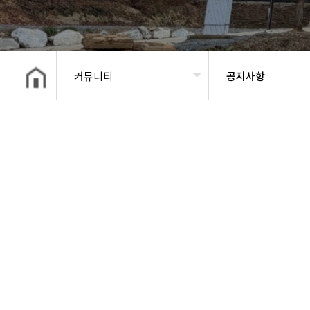
커뮤니티
공지사항