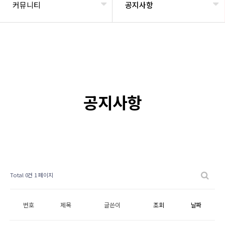
커뮤니티
공지사항
공지사항
Total 0건
1 페이지
번호
제목
글쓴이
조회
날짜