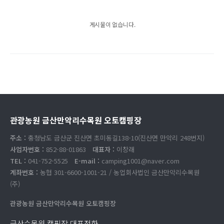
게시물이 없습니다.
관광농원 금산만악리수목원 오토캠핑장
주소 :
충청남도 금산군 진산면 초미동길138-10(진산면 만악리 248번지)
사업자번호 :
852-88-01863
대표자 :
이창래
TEL :
041-752-5525
E-mail :
camping1001@naver.com
계좌번호 :
농협 301-6600-1001-21 / 농업회사법인 금산만악리수목원
(주)
관광농원 금산만악리수목원 오토캠핑장
금산수목원 캠핑장 대표전화