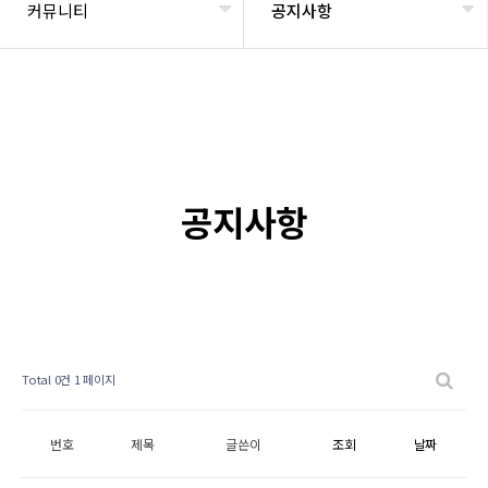
커뮤니티
공지사항
공지사항
Total 0건
1 페이지
번호
제목
글쓴이
조회
날짜