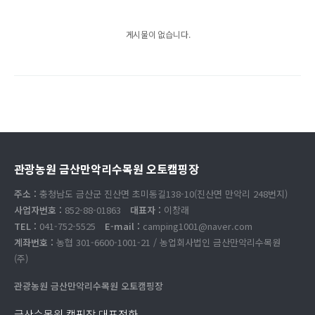
게시물이 없습니다.
관광농원 금산만악리수목원 오토캠핑장
주소 :
충청남도 금산군 진산면 초미동길138-10(진산면 만악리 248번지)
사업자번호 :
852-88-01863
대표자 :
이창래
TEL :
041-752-5525
E-mail :
camping1001@naver.com
계좌번호 :
농협 301-6600-1001-21 / 농업회사법인 금산만악리수목원
(주)
관광농원 금산만악리수목원 오토캠핑장
금산수목원 캠핑장 대표전화