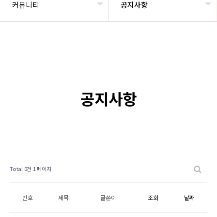
커뮤니티
공지사항
공지사항
Total 0건
1 페이지
번호
제목
글쓴이
조회
날짜