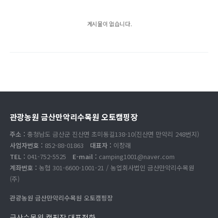
게시물이 없습니다.
관광농원 금산만악리수목원 오토캠핑장
주소 :
충청남도 금산군 진산면 초미동길138-10(진산면 만악리 248번지)
사업자번호 :
852-88-01863
대표자 :
이창래
TEL :
041-752-5525
E-mail :
camping1001@naver.com
계좌번호 :
농협 301-6600-1001-21 / 농업회사법인 금산만악리수목원
(주)
관광농원 금산만악리수목원 오토캠핑장
금산수목원 캠핑장 대표전화