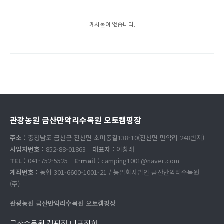
게시물이 없습니다.
관광농원 금산만악리수목원 오토캠핑장
주소 :
충청남도 금산군 진산면 초미동길138-10(진산면 만악리 248번지)
사업자번호 :
852-88-01863
대표자 :
이창래
TEL :
041-752-5525
E-mail :
camping1001@naver.com
계좌번호 :
농협 301-6600-1001-21 / 농업회사법인 금산만악리수목원
(주)
관광농원 금산만악리수목원 오토캠핑장
금산수목원 캠핑장 대표전화