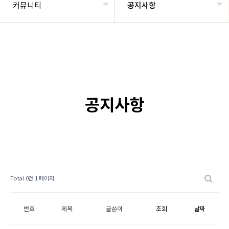
커뮤니티
공지사항
공지사항
Total 0건
1 페이지
번호
제목
글쓴이
조회
날짜