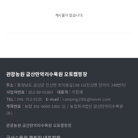
게시물이 없습니다.
관광농원 금산만악리수목원 오토캠핑장
주소 :
충청남도 금산군 진산면 초미동길138-10(진산면 만악리 248번지)
사업자번호 :
852-88-01863
대표자 :
이창래
TEL :
041-752-5525
E-mail :
camping1001@naver.com
계좌번호 :
농협 301-6600-1001-21 / 농업회사법인 금산만악리수목원
(주)
관광농원 금산만악리수목원 오토캠핑장
금산수목원 캠핑장 대표전화