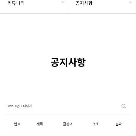
커뮤니티
공지사항
공지사항
Total 0건
1 페이지
번호
제목
글쓴이
조회
날짜