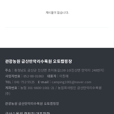
게시물이 없습니다.
관광농원 금산만악리수목원 오토캠핑장
주소 :
충청남도 금산군 진산면 초미동길138-10(진산면 만악리 248번지)
사업자번호 :
852-88-01863
대표자 :
이창래
TEL :
041-752-5525
E-mail :
camping1001@naver.com
계좌번호 :
농협 301-6600-1001-21 / 농업회사법인 금산만악리수목원
(주)
관광농원 금산만악리수목원 오토캠핑장
금산수목원 캠핑장 대표전화