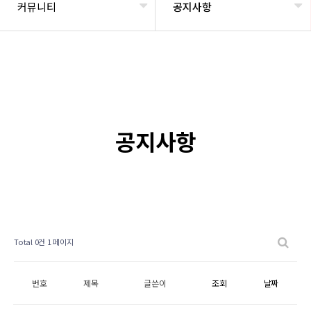
커뮤니티
공지사항
공지사항
Total 0건
1 페이지
번호
제목
글쓴이
조회
날짜