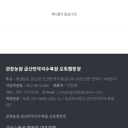
게시물이 없습니다.
관광농원 금산만악리수목원 오토캠핑장
주소 :
충청남도 금산군 진산면 초미동길138-10(진산면 만악리 248번지)
사업자번호 :
852-88-01863
대표자 :
이창래
TEL :
041-752-5525
E-mail :
camping1001@naver.com
계좌번호 :
농협 301-6600-1001-21 / 농업회사법인 금산만악리수목원
(주)
관광농원 금산만악리수목원 오토캠핑장
금산수목원 캠핑장 대표전화