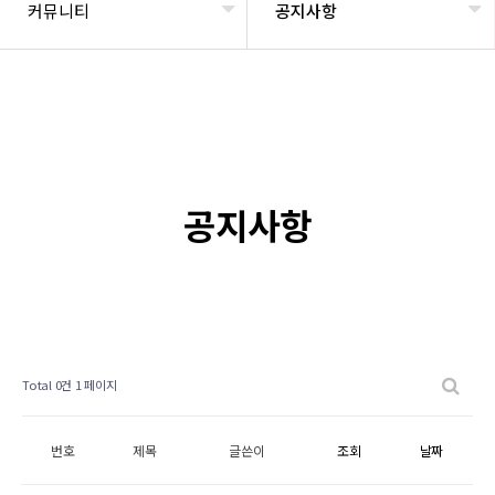
커뮤니티
공지사항
공지사항
Total 0건
1 페이지
번호
제목
글쓴이
조회
날짜