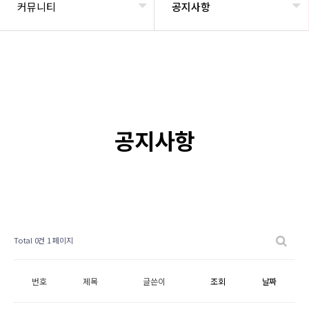
커뮤니티
공지사항
공지사항
Total 0건
1 페이지
번호
제목
글쓴이
조회
날짜