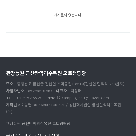
게시물이 없습니다.
관광농원 금산만악리수목원 오토캠핑장
주소 :
충청남도 금산군 진산면 초미동길138-10(진산면 만악리 248번지)
사업자번호 :
852-88-01863
대표자 :
이창래
TEL :
041-752-5525
E-mail :
camping1001@naver.com
계좌번호 :
농협 301-6600-1001-21 / 농업회사법인 금산만악리수목원
(주)
관광농원 금산만악리수목원 오토캠핑장
금산수목원 캠핑장 대표전화