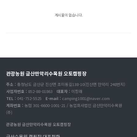
게시물이 없습니다.
관광농원 금산만악리수목원 오토캠핑장
주소 :
충청남도 금산군 진산면 초미동길138-10(진산면 만악리 248번지)
사업자번호 :
852-88-01863
대표자 :
이창래
TEL :
041-752-5525
E-mail :
camping1001@naver.com
계좌번호 :
농협 301-6600-1001-21 / 농업회사법인 금산만악리수목원
(주)
관광농원 금산만악리수목원 오토캠핑장
금산수목원 캠핑장 대표전화