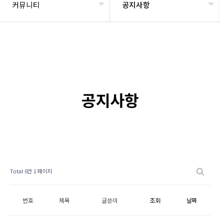
커뮤니티
공지사항
공지사항
Total 0건
1 페이지
번호
제목
글쓴이
조회
날짜