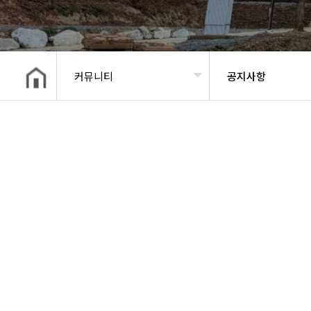
커뮤니티
공지사항