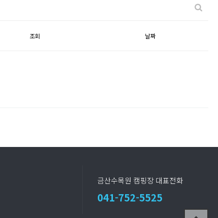
조회
날짜
금산수목원 캠핑장 대표전화
041-752-5525