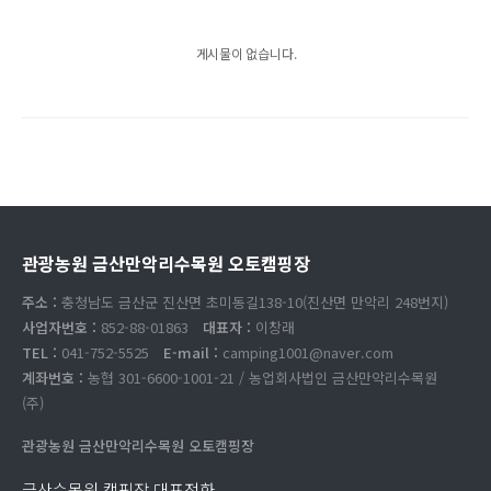
게시물이 없습니다.
관광농원 금산만악리수목원 오토캠핑장
주소 :
충청남도 금산군 진산면 초미동길138-10(진산면 만악리 248번지)
사업자번호 :
852-88-01863
대표자 :
이창래
TEL :
041-752-5525
E-mail :
camping1001@naver.com
계좌번호 :
농협 301-6600-1001-21 / 농업회사법인 금산만악리수목원
(주)
관광농원 금산만악리수목원 오토캠핑장
금산수목원 캠핑장 대표전화