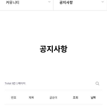
커뮤니티
공지사항
공지사항
Total 0건
1 페이지
번호
제목
글쓴이
조회
날짜